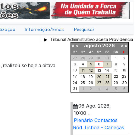
lização
Informação/Email
Pesquisar
Tribunal Administrativo aceita Providência Cautela
«
<
agosto
2026
>
»
2ª
3ª
4ª
5ª
6ª
Sb
D
27
28
29
30
31
1
2
3
4
5
6
7
8
9
 realizou-se hoje a oitava
10
15
16
11
12
13
14
17
22
23
18
19
20
21
24
25
26
27
28
29
30
31
1
2
5
6
3
4
06 Ago. 2026
;
10:00
-
Plenário Contactos
Rod. Lisboa - Caneças