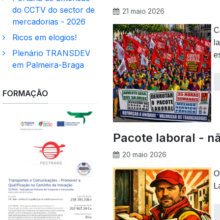
do CCTV do sector de
21 maio 2026
mercadorias - 2026
C
Ricos em elogios!
l
Plenário TRANSDEV
e
em Palmeira-Braga
FORMAÇÃO
Pacote laboral - nã
20 maio 2026
O
L