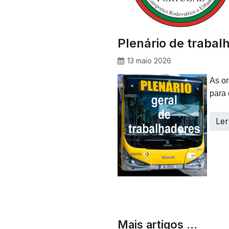
Plenário de trabal
13 maio 2026
As or
para 
Ler
Mais artigos …