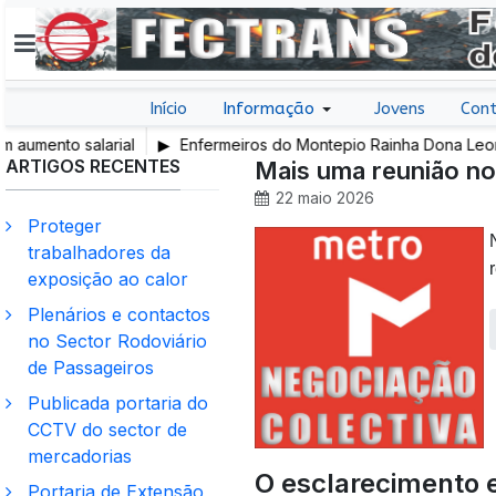
Início
Informação
Jovens
Cont
 salarial
Enfermeiros do Montepio Rainha Dona Leonor (Cald
ARTIGOS RECENTES
em Greve
Mais uma reunião n
22 maio 2026
Proteger
trabalhadores da
exposição ao calor
Plenários e contactos
no Sector Rodoviário
de Passageiros
Publicada portaria do
CCTV do sector de
mercadorias
O esclarecimento 
Portaria de Extensão