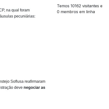
Temos 10162 visitantes e
CP, na qual foram
0 membros em linha
áusulas pecuniárias:
nstejo Soflusa reafirmaram
istração deve
negociar as