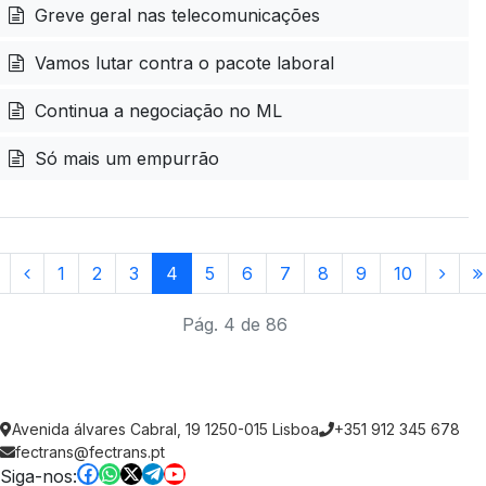
Greve geral nas telecomunicações
Vamos lutar contra o pacote laboral
Continua a negociação no ML
Só mais um empurrão
1
2
3
4
5
6
7
8
9
10
Pág. 4 de 86
Avenida álvares Cabral, 19 1250-015 Lisboa
+351 912 345 678
fectrans@fectrans.pt
Siga-nos: