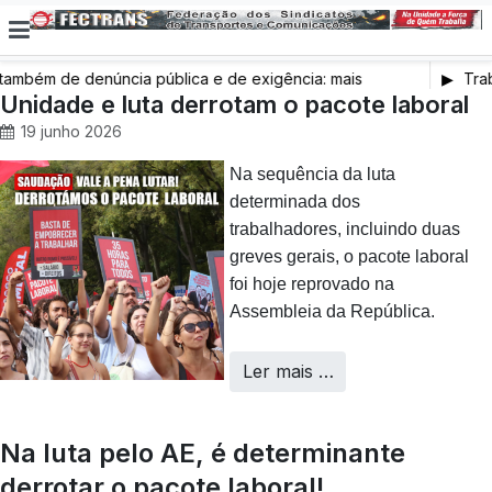
bém de denúncia pública e de exigência: mais
Traba
e saúde, mais condições de trabalho e mais SNS
Unidade e luta derrotam o pacote laboral
19 junho 2026
Na sequência da luta
determinada dos
trabalhadores, incluindo duas
greves gerais, o pacote laboral
foi hoje reprovado na
Assembleia da República.
Ler mais …
Na luta pelo AE, é determinante
derrotar o pacote laboral!