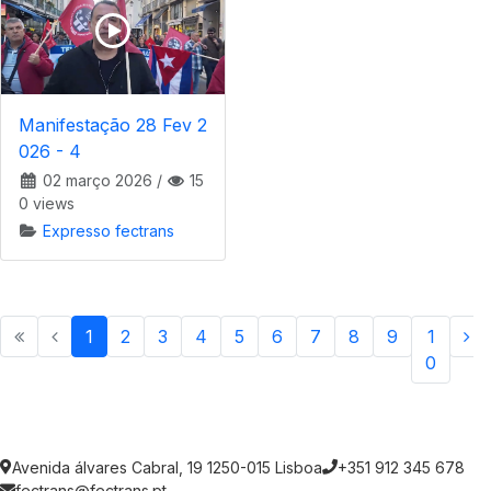
Manifestação 28 Fev 2
026 - 4
02 março 2026
/
15
0 views
Expresso fectrans
1
2
3
4
5
6
7
8
9
1
0
Avenida álvares Cabral, 19 1250-015 Lisboa
+351 912 345 678
fectrans@fectrans.pt