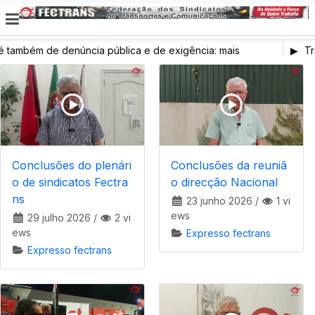
ambém de denúncia pública e de exigência: mais
Tra
 de saúde, mais condições de trabalho e mais SNS
Conclusões do plenári
Conclusões da reuniã
o de sindicatos Fectra
o direcção Nacional
ns
23 junho 2026
/
1 vi
ews
29 julho 2026
/
2 vi
ews
Expresso fectrans
Expresso fectrans