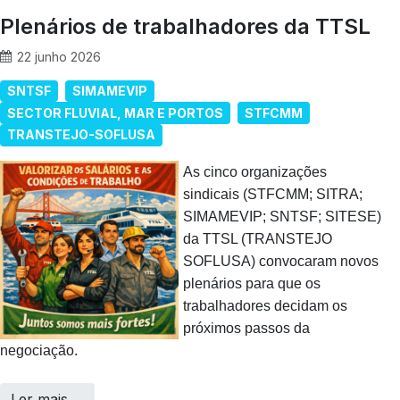
Plenários de trabalhadores da TTSL
22 junho 2026
SNTSF
SIMAMEVIP
SECTOR FLUVIAL, MAR E PORTOS
STFCMM
TRANSTEJO-SOFLUSA
As cinco organizações
sindicais (STFCMM; SITRA;
SIMAMEVIP; SNTSF; SITESE)
da TTSL (TRANSTEJO
SOFLUSA) convocaram novos
plenários para que os
trabalhadores decidam os
próximos passos da
negociação.
Ler mais …