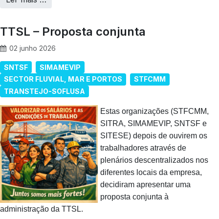
TTSL – Proposta conjunta
02 junho 2026
SNTSF
SIMAMEVIP
SECTOR FLUVIAL, MAR E PORTOS
STFCMM
TRANSTEJO-SOFLUSA
Estas organizações (STFCMM,
SITRA, SIMAMEVIP, SNTSF e
SITESE) depois de ouvirem os
trabalhadores através de
plenários descentralizados nos
diferentes locais da empresa,
decidiram apresentar uma
proposta conjunta à
administração da TTSL.