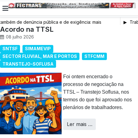
bém de denúncia pública e de exigência: mais
Traba
e saúde, mais condições de trabalho e mais SNS
Acordo na TTSL
08 julho 2026
SNTSF
SIMAMEVIP
SECTOR FLUVIAL, MAR E PORTOS
STFCMM
TRANSTEJO-SOFLUSA
Foi ontem encerrado o
processo de negociação na
TTSL – Transtejo Soflusa, nos
termos do que foi aprovado nos
plenários de trabalhadores.
Ler mais …