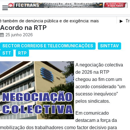
ambém de denúncia pública e de exigência: mais
Tra
 de saúde, mais condições de trabalho e mais SNS
Acordo na RTP
25 junho 2026
SECTOR CORREIOS E TELECOMUNICAÇÕES
SINTTAV
STT
RTP
A negociação colectiva
de 2026 na RTP
chegou ao fim com um
acordo considerado “um
sucesso inequívoco”
pelos sindicatos.
Em comunicado
destacam a força da
mobilização dos trabalhadores como factor decisivo para