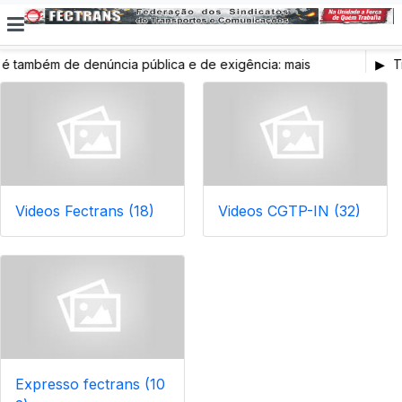
também de denúncia pública e de exigência: mais
Tr
s de saúde, mais condições de trabalho e mais SNS
Videos Fectrans (18)
Videos CGTP-IN (32)
Expresso fectrans (10