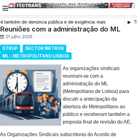
também de denúncia pública e de exigência: mais
Tr
s de saúde, mais condições de trabalho e mais SNS
Reuniões com a administração do ML
01 julho 2026
STRUP
SECTOR METROS
ML - METROPOLITANO LISBOA
As organizações sindicais
reuniram-se com a
administração do ML
(Metropolitano de Lisboa) para
discutir a antecipação da
abertura do Metropolitano ao
público e receberam também a
proposta final de revisão do AE.
As Organizações Sindicais subscritoras do Acordo de