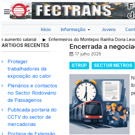
Início
Informação
Jovens
Cont
salarial
Enfermeiros do Montepio Rainha Dona Leonor (Caldas
ARTIGOS RECENTES
em Greve
Encerrada a negoci
17 julho 2026
Proteger
STRUP
SECTOR METROS
trabalhadores da
exposição ao calor
N
Plenários e contactos
f
no Sector Rodoviário
p
de Passageiros
Publicada portaria do
CCTV do sector de
mercadorias
Portaria de Extensão