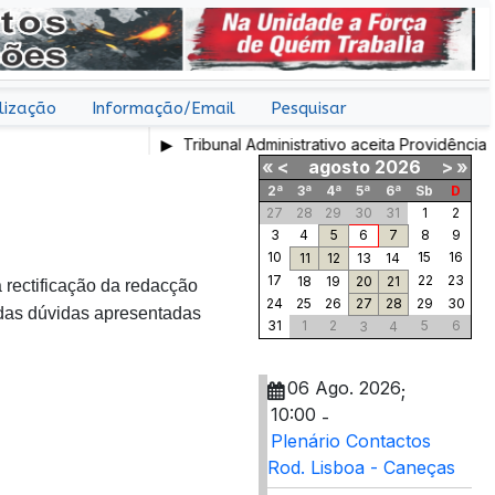
lização
Informação/Email
Pesquisar
Tribunal Administrativo aceita Providência Cautelar
«
<
agosto
2026
>
»
2ª
3ª
4ª
5ª
6ª
Sb
D
27
28
29
30
31
1
2
3
4
5
6
7
8
9
10
15
16
11
12
13
14
17
22
23
18
19
20
21
 rectificação da redacção
24
25
26
27
28
29
30
 das dúvidas apresentadas
31
1
2
5
6
3
4
06 Ago. 2026
;
10:00
-
Plenário Contactos
Rod. Lisboa - Caneças