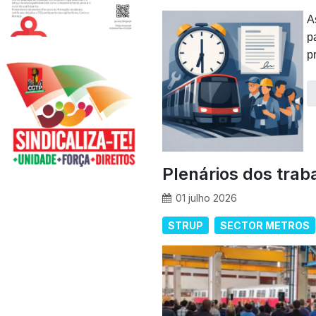
A
p
p
Plenários dos trab
01 julho 2026
STRUP
SECTOR METROS