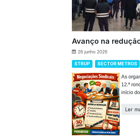
Avanço na redução
26 junho 2026
STRUP
SECTOR METROS
As organ
12.ª ron
início d
Ler m