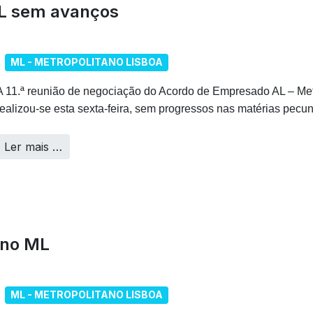
L sem avanços
ML - METROPOLITANO LISBOA
A 11.ª reunião de negociação do Acordo de Empresado AL – Met
realizou‑se esta sexta‑feira, sem progressos nas matérias pecun
Ler mais …
 no ML
ML - METROPOLITANO LISBOA