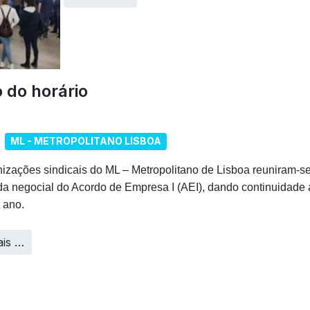
 do horário
ML - METROPOLITANO LISBOA
izações sindicais do ML – Metropolitano de Lisboa reuniram-s
da negocial do Acordo de Empresa I (AEI), dando continuidade 
o ano.
ais …