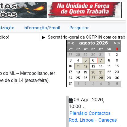
lização
Informação/Email
Pesquisar
Secretário-geral da CGTP-IN com os trabalhadores 
«
<
agosto
2026
>
»
2ª
3ª
4ª
5ª
6ª
Sb
D
27
28
29
30
31
1
2
3
4
5
6
7
8
9
10
15
16
11
12
13
14
17
22
23
18
19
20
21
 do ML – Metropolitano, ter
24
25
26
27
28
29
30
e de dia 14 (sexta-feira)
31
1
2
5
6
3
4
06 Ago. 2026
;
10:00
-
Plenário Contactos
Rod. Lisboa - Caneças