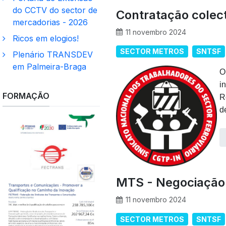
do CCTV do sector de
Contratação colect
mercadorias - 2026
11 novembro 2024
Ricos em elogios!
SECTOR METROS
SNTSF
Plenário TRANSDEV
em Palmeira-Braga
O
i
FORMAÇÃO
R
d
MTS - Negociação 
11 novembro 2024
SECTOR METROS
SNTSF