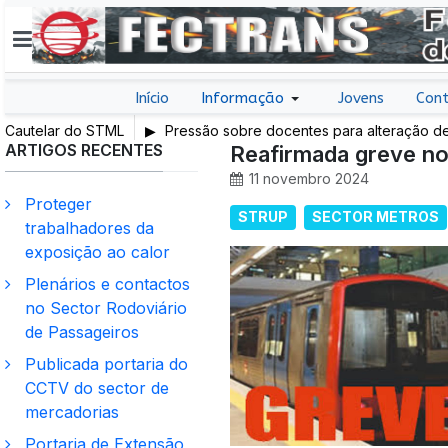
Início
Informação
Jovens
Cont
r do STML
Pressão sobre docentes para alteração de férias é i
ARTIGOS RECENTES
exige intervenção da IGEC
Reafirmada greve no
11 novembro 2024
Proteger
STRUP
SECTOR METROS
trabalhadores da
exposição ao calor
Plenários e contactos
no Sector Rodoviário
de Passageiros
Publicada portaria do
CCTV do sector de
mercadorias
Portaria de Extensão