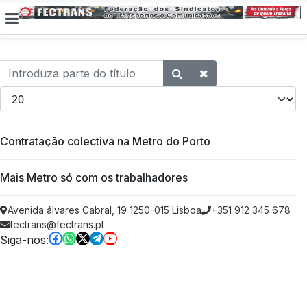
Introduza parte do título
Qtd. a exibir
Contratação colectiva na Metro do Porto
Mais Metro só com os trabalhadores
Avenida álvares Cabral, 19 1250-015 Lisboa
+351 912 345 678
fectrans@fectrans.pt
Siga-nos: