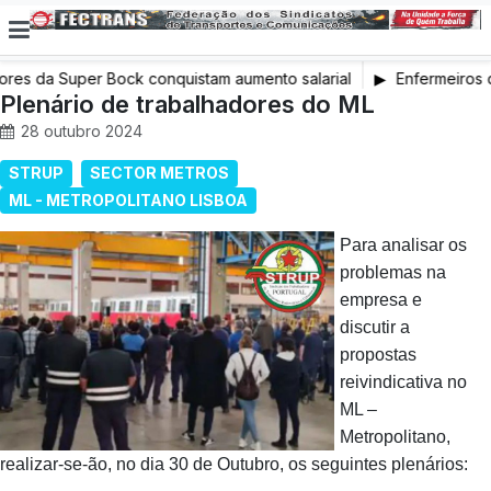
res da Super Bock conquistam aumento salarial
Enfermeiros d
Plenário de trabalhadores do ML
em Greve
28 outubro 2024
STRUP
SECTOR METROS
ML - METROPOLITANO LISBOA
Para analisar os
problemas na
empresa e
discutir a
propostas
reivindicativa no
ML –
Metropolitano,
realizar-se-ão, no dia 30 de Outubro, os seguintes plenários: