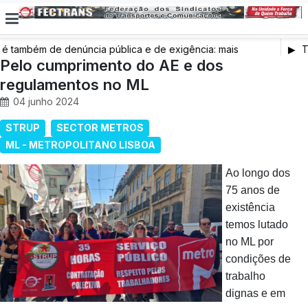
também de denúncia pública e de exigência: mais
Tr
s de saúde, mais condições de trabalho e mais SNS
Pelo cumprimento do AE e dos
regulamentos no ML
04 junho 2024
STRUP
SECTOR METROS
ML - METROPOLITANO LISBOA
Ao longo dos
75 anos de
existência
temos lutado
no ML por
condições de
trabalho
dignas e em