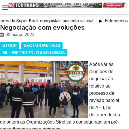
res da Super Bock conquistam aumento salarial
Enfermeiros 
Negociação com evoluções
em Greve
09 março 2024
STRUP
SECTOR METROS
ML - METROPOLITANO LISBOA
Após
várias
reuniões de
negociação
relativo ao
processo de
revisão parcial
do AE I, no
decorrer do dia
de ontem as Organizações Sindicais conseguiram um pré-