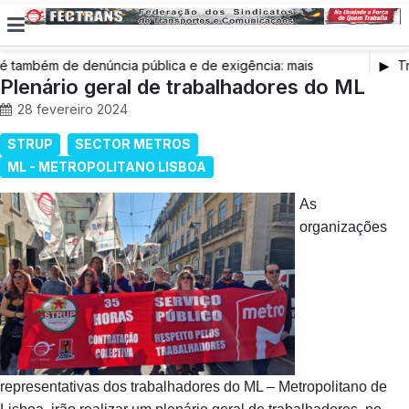
também de denúncia pública e de exigência: mais
Tr
s de saúde, mais condições de trabalho e mais SNS
Plenário geral de trabalhadores do ML
28 fevereiro 2024
STRUP
SECTOR METROS
ML - METROPOLITANO LISBOA
As
organizações
representativas dos trabalhadores do ML – Metropolitano de