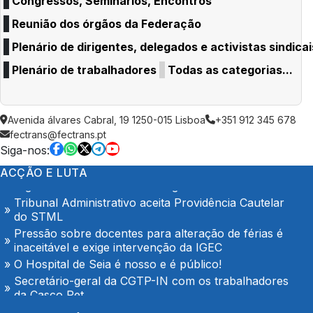
Congressos, Seminários, Encontros
Reunião dos órgãos da Federação
Plenário de dirigentes, delegados e activistas sindicai
Plenário de trabalhadores
Todas as categorias...
Trabalhadores da Super Bock conquistam aumento
Avenida álvares Cabral, 19 1250-015 Lisboa
+351 912 345 678
salarial
fectrans@fectrans.pt
Siga-nos:
Enfermeiros do Montepio Rainha Dona Leonor
(Caldas da Rainha), em Greve
ACÇÃO E LUTA
Algarve em luta no dia 7 de Agosto
Tribunal Administrativo aceita Providência Cautelar
do STML
Pressão sobre docentes para alteração de férias é
inaceitável e exige intervenção da IGEC
O Hospital de Seia é nosso e é público!
Secretário-geral da CGTP-IN com os trabalhadores
da Casco Pet
Portaria de extensão do Contrato Colectivo de