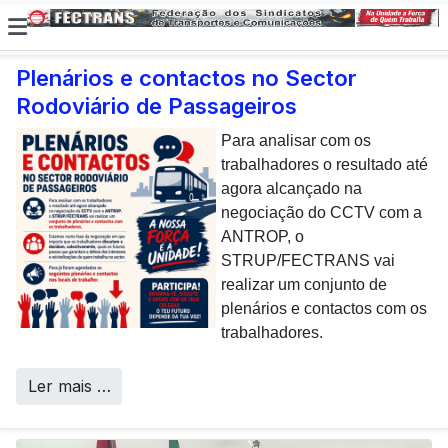
Plenários e contactos no Sector
Rodoviário de Passageiros
E não posso […] deixar de
dar uma nota de
Para analisar com os
agradecimento aos
trabalhadores o resultado até
colaboradores da CP que,
agora alcançado na
todos os dias, enfrentam com
negociação do CCTV com a
sucesso os desafios
ANTROP, o
Call Centers
operacionais de manutenção
STRUP/FECTRANS vai
inerentes a uma frota tão
realizar um conjunto de
envelhecida.
plenários e contactos com os
trabalhadores.
Ler mais …