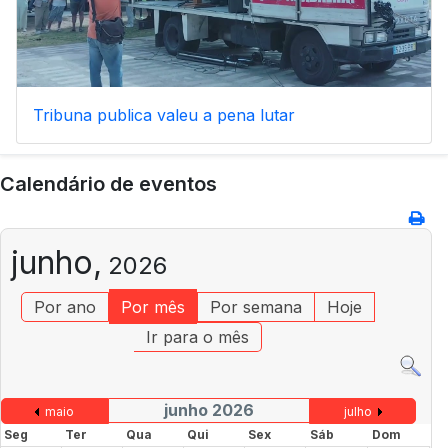
Tribuna publica valeu a pena lutar
Calendário de eventos
junho,
2026
Por ano
Por mês
Por semana
Hoje
Ir para o mês
junho 2026
maio
julho
Seg
Ter
Qua
Qui
Sex
Sáb
Dom