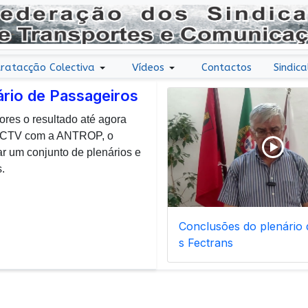
ratacção Colectiva
Vídeos
Contactos
Sindica
ário de Passageiros
ores o resultado até agora
r uma nota de agradecimento
 CCTV com a ANTROP, o
todos os dias, enfrentam com
um conjunto de plenários e
ais de manutenção inerentes
.
Conclusões do plenário d
s Fectrans