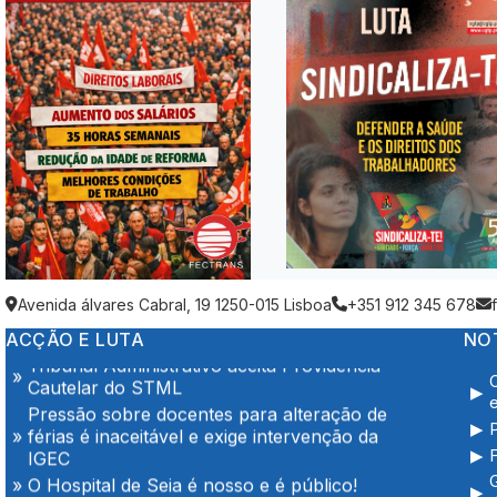
Trabalhadores da Super Bock conquistam
aumento salarial
Enfermeiros do Montepio Rainha Dona
Leonor (Caldas da Rainha), em Greve
Avenida álvares Cabral, 19 1250-015 Lisboa
+351 912 345 678
Algarve em luta no dia 7 de Agosto
ACÇÃO E LUTA
NO
Tribunal Administrativo aceita Providência
Cautelar do STML
Pressão sobre docentes para alteração de
e
férias é inaceitável e exige intervenção da
P
IGEC
F
O Hospital de Seia é nosso e é público!
G