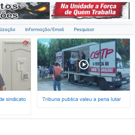
lização
Informação/Email
Pesquisar
e sindicato
Tribuna publica valeu a pena lutar