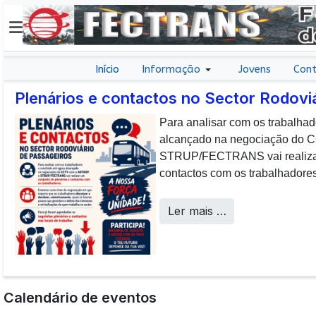
Início
Informação
Jovens
Cont
Plenários e contactos no Sector Rodovi
Para analisar com os trabalhad
E não posso […] deixar de da
alcançado na negociação do
aos colaboradores da CP que, 
STRUP/FECTRANS vai realizar 
sucesso os desafios operacion
contactos com os trabalhadores
a uma frota tão envelhecida.
Call Centers
Ler mais …
Calendário de eventos