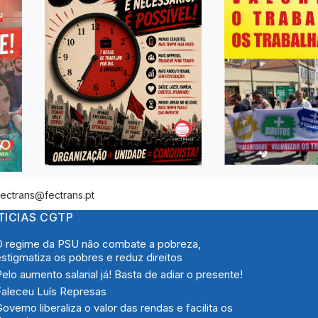
fectrans@fectrans.pt
TICIAS CGTP
O regime da PSU não combate a pobreza,
stigmatiza os pobres e reduz direitos
elo aumento salarial já! Basta de adiar o presente!
aleceu Luís Represas
overno liberaliza o valor das rendas e facilita os