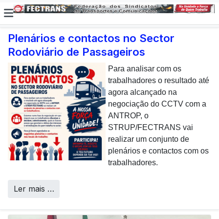
Plenários e contactos no Sector
Rodoviário de Passageiros
E não posso […] deixar de
dar uma nota de
Para analisar com os
agradecimento aos
trabalhadores o resultado até
colaboradores da CP que,
agora alcançado na
todos os dias, enfrentam com
negociação do CCTV com a
sucesso os desafios
ANTROP, o
Call Centers
operacionais de manutenção
STRUP/FECTRANS vai
inerentes a uma frota tão
realizar um conjunto de
envelhecida.
plenários e contactos com os
trabalhadores.
Ler mais …