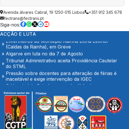
AGOSTO é também de denúncia pública e de
Avenida álvares Cabral, 19 1250-015 Lisboa
+351 912 345 678
exigência: mais profissionais de saúde, mais
fectrans@fectrans.pt
condições de trabalho e mais SNS
Siga-nos:
Trabalhadores da Super Bock conquistam aumento
salarial
ACÇÃO E LUTA
Enfermeiros do Montepio Rainha Dona Leonor
(Caldas da Rainha), em Greve
Algarve em luta no dia 7 de Agosto
Tribunal Administrativo aceita Providência Cautelar
do STML
Pressão sobre docentes para alteração de férias é
inaceitável e exige intervenção da IGEC
O Hospital de Seia é nosso e é público!
Secretário-geral da CGTP-IN com os trabalhadores
da Casco Pet
Portaria de extensão do Contrato Colectivo de
Trabalho Vertical no sector de mercadorias
FENPROF considera inaceitável o modelo de
pagamento imposto aos professores classificadores
AGOSTO é também de denúncia pública e de