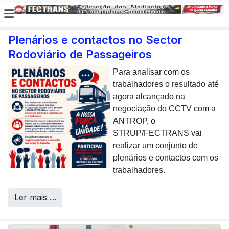
Plenários e contactos no Sector
Publicada portaria do CCTV do sector
Rodoviário de Passageiros
de mercadorias
E não posso […] deixar de
dar uma nota de
Para analisar com os
Foi publicada hoje a portaria
agradecimento aos
trabalhadores o resultado até
de extensão relativa ao
colaboradores da CP que,
agora alcançado na
CCTV (Contrato Colectivo de
todos os dias, enfrentam com
negociação do CCTV com a
Trabalho Vertical) no sector
sucesso os desafios
ANTROP, o
de mercadorias assinado
Call Centers
operacionais de manutenção
STRUP/FECTRANS vai
entre a ANTRAM e ANTP
inerentes a uma frota tão
realizar um conjunto de
com a FECTRANS.
envelhecida.
plenários e contactos com os
trabalhadores.
Ler mais …
Ler mais …