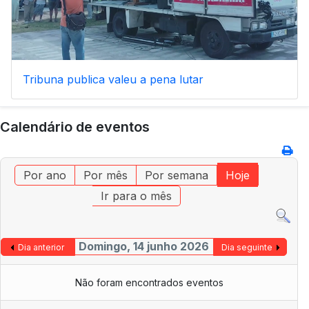
Tribuna publica valeu a pena lutar
Calendário de eventos
Por ano
Por mês
Por semana
Hoje
Ir para o mês
Domingo, 14 junho 2026
Dia anterior
Dia seguinte
Não foram encontrados eventos
Tribunal Administrativo aceita Providência Cautelar
do STML
Pressão sobre docentes para alteração de férias é
inaceitável e exige intervenção da IGEC
Avenida álvares Cabral, 19 1250-015 Lisboa
+351 912 345 678