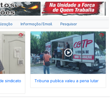
lização
Informação/Email
Pesquisar
e sindicato
Tribuna publica valeu a pena lutar