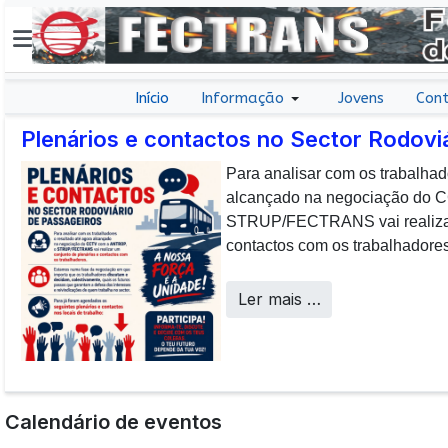
Início
Informação
Jovens
Cont
Plenários e contactos no Sector Rodovi
Para analisar com os trabalhad
E não posso […] deixar de da
alcançado na negociação do
aos colaboradores da CP que, 
STRUP/FECTRANS vai realizar 
sucesso os desafios operacion
contactos com os trabalhadores
a uma frota tão envelhecida.
Call Centers
Ler mais …
Calendário de eventos