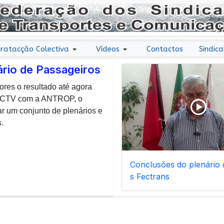
ratacção Colectiva
Vídeos
Contactos
Sindica
ário de Passageiros
ores o resultado até agora
r uma nota de agradecimento
 CCTV com a ANTROP, o
todos os dias, enfrentam com
um conjunto de plenários e
ais de manutenção inerentes
.
Conclusões do plenário d
s Fectrans