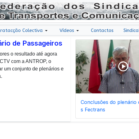
ratacção Colectiva
Vídeos
Contactos
Sindica
ário de Passageiros
ores o resultado até agora
r uma nota de agradecimento
 CCTV com a ANTROP, o
todos os dias, enfrentam com
um conjunto de plenários e
ais de manutenção inerentes
.
Conclusões do plenário d
s Fectrans