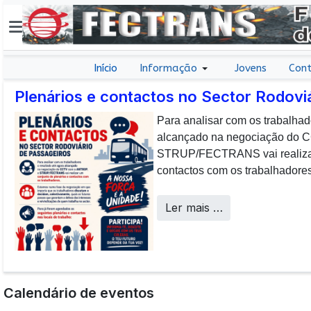
Início
Informação
Jovens
Cont
Plenários e contactos no Sector Rodovi
Para analisar com os trabalhad
E não posso […] deixar de da
alcançado na negociação do
aos colaboradores da CP que, 
STRUP/FECTRANS vai realizar 
sucesso os desafios operacion
contactos com os trabalhadores
a uma frota tão envelhecida.
Call Centers
Ler mais …
Calendário de eventos