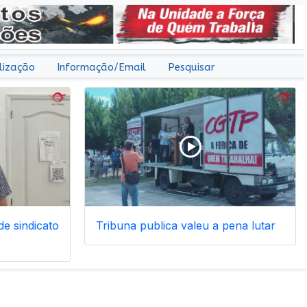
lização
Informação/Email
Pesquisar
e sindicato
Tribuna publica valeu a pena lutar