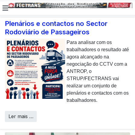
Plenários e contactos no Sector
Rodoviário de Passageiros
E não posso […] deixar de
dar uma nota de
Para analisar com os
agradecimento aos
trabalhadores o resultado até
colaboradores da CP que,
agora alcançado na
todos os dias, enfrentam com
negociação do CCTV com a
sucesso os desafios
ANTROP, o
Call Centers
operacionais de manutenção
STRUP/FECTRANS vai
inerentes a uma frota tão
realizar um conjunto de
envelhecida.
plenários e contactos com os
trabalhadores.
Ler mais …