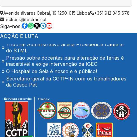
Trabalhadores da Super Bock conquistam aumento
Avenida álvares Cabral, 19 1250-015 Lisboa
+351 912 345 678
salarial
fectrans@fectrans.pt
Enfermeiros do Montepio Rainha Dona Leonor
Siga-nos:
(Caldas da Rainha), em Greve
Algarve em luta no dia 7 de Agosto
ACÇÃO E LUTA
Tribunal Administrativo aceita Providência Cautelar
do STML
Pressão sobre docentes para alteração de férias é
inaceitável e exige intervenção da IGEC
O Hospital de Seia é nosso e é público!
Secretário-geral da CGTP-IN com os trabalhadores
da Casco Pet
Portaria de extensão do Contrato Colectivo de
Trabalho Vertical no sector de mercadorias
FENPROF considera inaceitável o modelo de
pagamento imposto aos professores classificadores
Plenário com os trabalhadores das oficinas da
TRANSDEV em Palmeiro
Trabalhadores da Super Bock conquistam aumento
salarial