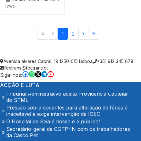
iews
1
2
AGOSTO é também de denúncia pública e de
exigência: mais profissionais de saúde, mais
condições de trabalho e mais SNS
Trabalhadores da Super Bock conquistam aumento
salarial
Avenida álvares Cabral, 19 1250-015 Lisboa
+351 912 345 678
Enfermeiros do Montepio Rainha Dona Leonor
fectrans@fectrans.pt
(Caldas da Rainha), em Greve
Siga-nos:
Algarve em luta no dia 7 de Agosto
ACÇÃO E LUTA
Tribunal Administrativo aceita Providência Cautelar
do STML
Pressão sobre docentes para alteração de férias é
inaceitável e exige intervenção da IGEC
O Hospital de Seia é nosso e é público!
Secretário-geral da CGTP-IN com os trabalhadores
da Casco Pet
Portaria de extensão do Contrato Colectivo de