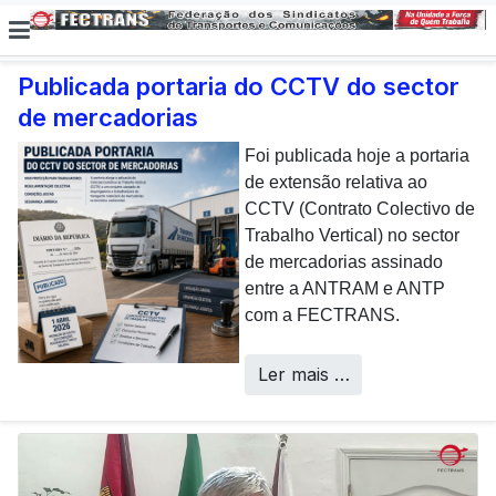
Publicada portaria do CCTV do sector
de mercadorias
E não posso […] deixar de
dar uma nota de
Foi publicada hoje a portaria
agradecimento aos
de extensão relativa ao
colaboradores da CP que,
CCTV (Contrato Colectivo de
todos os dias, enfrentam com
Trabalho Vertical) no sector
sucesso os desafios
de mercadorias assinado
Call Centers
operacionais de manutenção
entre a ANTRAM e ANTP
inerentes a uma frota tão
com a FECTRANS.
envelhecida.
Ler mais …