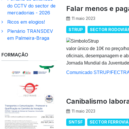
do CCTV do sector de
Falar menos e pag
mercadorias - 2026
11 maio 2023
Ricos em elogios!
STRUP
SECTOR RODOVIÁR
Plenário TRANSDEV
em Palmeira-Braga
valor único de 10€ no preço/ho
FORMAÇÃO
oficinais, desempanagem e aba
Jornada Mundial da Juventude
Comunicado STRUP/FECTR
Canibalismo labora
11 maio 2023
SNTSF
SECTOR FERROVIÁ