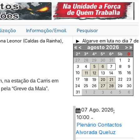
lização
Informação/Email
Pesquisar
 (Caldas da Rainha),
Algarve em luta no dia 7 de Agosto
«
<
agosto
2026
>
»
2ª
3ª
4ª
5ª
6ª
Sb
D
27
28
29
30
31
1
2
3
4
5
6
7
8
9
10
15
16
11
12
13
14
17
22
23
18
19
20
21
 na estação da Carris em
24
25
26
27
28
29
30
 pela “Greve da Mala”.
31
1
2
5
6
3
4
07 Ago. 2026
;
10:00
-
Plenário Contactos
Alvorada Queluz