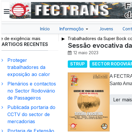
Início
Informação
Jovens
Cont
ncia: mais
Trabalhadores da Super Bock conquistam a
ARTIGOS RECENTES
e mais SNS
Sessão evocativa da 
12 maio 2023
Proteger
STRUP
SECTOR RODOVIÁR
trabalhadores da
exposição ao calor
A FECTRAN
Plenários e contactos
Santo Amar
no Sector Rodoviário
de Passageiros
Ler mai
Publicada portaria do
CCTV do sector de
mercadorias
Portaria de Extensão