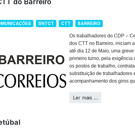
CTT do Barreiro
COMUNICAÇÕES
SNTCT
CTT
BARREIRO
Os trabalhadores do CDP – Cen
dos CTT no Barreiro, iniciam 
até dia 12 de Maio, uma greve
primeiro turno, pela exigênci
os postos de trabalho, contra
substituição de trabalhadores 
acompanhamento dos giros qu
Ler mais …
etúbal