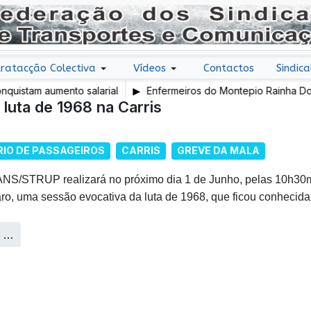
ratacção Colectiva
Vídeos
Contactos
Sindica
umento salarial
Enfermeiros do Montepio Rainha Dona Leonor
luta de 1968 na Carris
em Greve
IO DE PASSAGEIROS
CARRIS
GREVE DA MALA
S/STRUP realizará no próximo dia 1 de Junho, pelas 10h30m,
o, uma sessão evocativa da luta de 1968, que ficou conhecida
s …