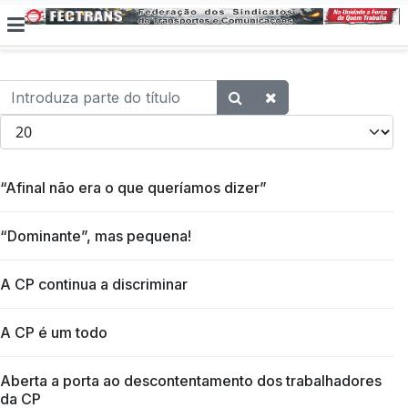
Introduza parte do título
Qtd. a exibir
“Afinal não era o que queríamos dizer”
“Dominante”, mas pequena!
A CP continua a discriminar
A CP é um todo
Aberta a porta ao descontentamento dos trabalhadores
da CP