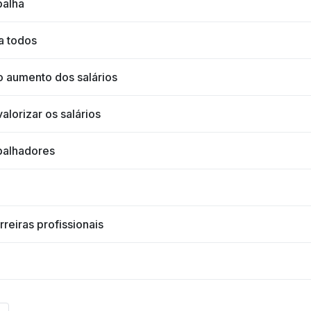
balha
a todos
o aumento dos salários
alorizar os salários
abalhadores
reiras profissionais