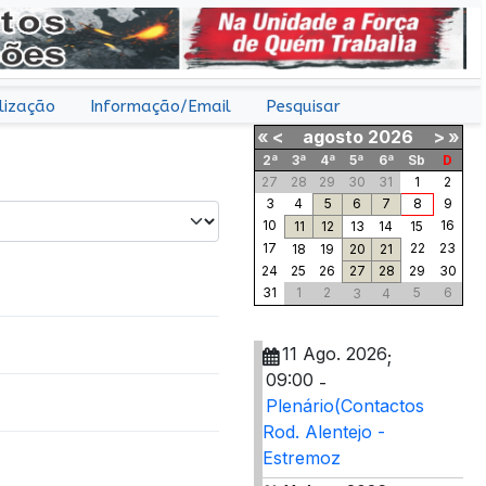
lização
Informação/Email
Pesquisar
«
<
agosto
2026
>
»
2ª
3ª
4ª
5ª
6ª
Sb
D
27
28
29
30
31
1
2
3
4
5
6
7
8
9
10
16
11
12
13
14
15
17
22
23
18
19
20
21
24
25
26
27
28
29
30
31
1
2
5
6
3
4
11 Ago. 2026
;
09:00
-
Plenário(Contactos
Rod. Alentejo -
Estremoz