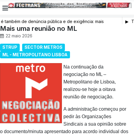
também de denúncia pública e de exigência: mais
Tr
s de saúde, mais condições de trabalho e mais SNS
Mais uma reunião no ML
22 maio 2026
STRUP
SECTOR METROS
ML - METROPOLITANO LISBOA
Na continuação da
negociação no ML –
Metropolitano de Lisboa,
realizou-se hoje a oitava
reunião de negociação.
A administração começou por
pedir às Organizações
Sindicais a sua opinião sobre
o documento/minuta apresentado para acordo individual dos