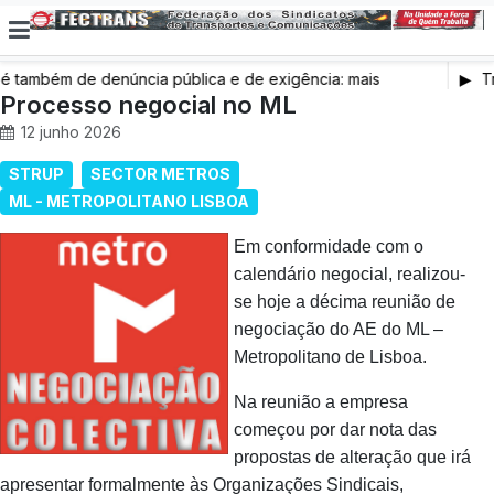
também de denúncia pública e de exigência: mais
Tr
s de saúde, mais condições de trabalho e mais SNS
Processo negocial no ML
12 junho 2026
STRUP
SECTOR METROS
ML - METROPOLITANO LISBOA
Em conformidade com o
calendário negocial, realizou-
se hoje a décima reunião de
negociação do AE do ML –
Metropolitano de Lisboa.
Na reunião a empresa
começou por dar nota das
propostas de alteração que irá
apresentar formalmente às Organizações Sindicais,