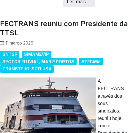
Ler mais …
FECTRANS reuniu com Presidente da
TTSL
11 março 2026
SNTSF
SIMAMEVIP
SECTOR FLUVIAL, MAR E PORTOS
STFCMM
TRANSTEJO-SOFLUSA
A
FECTRANS,
através dos
seus
sindicatos,
reuniu hoje
com o