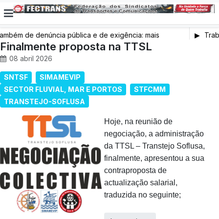
ém de denúncia pública e de exigência: mais
Trabal
 saúde, mais condições de trabalho e mais SNS
Finalmente proposta na TTSL
08 abril 2026
SNTSF
SIMAMEVIP
SECTOR FLUVIAL, MAR E PORTOS
STFCMM
TRANSTEJO-SOFLUSA
Hoje, na reunião de
negociação, a administração
da TTSL – Transtejo Soflusa,
finalmente, apresentou a sua
contraproposta de
actualização salarial,
traduzida no seguinte;