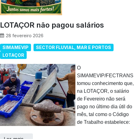
LOTAÇOR não pagou salários
28 fevereiro 2026
SIMAMEVIP
SECTOR FLUVIAL, MAR E PORTOS
LOTAÇOR
O
SIMAMEVIP/FECTRANS
tomou conhecimento que,
na LOTAÇOR, o salário
de Fevereiro não será
pago no último dia útil do
mês, tal como o Código
de Trabalho estabelece: