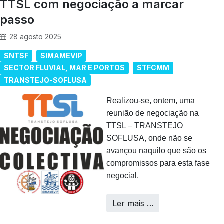
TTSL com negociação a marcar
passo
28 agosto 2025
SNTSF
SIMAMEVIP
SECTOR FLUVIAL, MAR E PORTOS
STFCMM
TRANSTEJO-SOFLUSA
Realizou-se, ontem, uma
reunião de negociação na
TTSL – TRANSTEJO
SOFLUSA, onde não se
avançou naquilo que são os
compromissos para esta fase
negocial.
Ler mais …