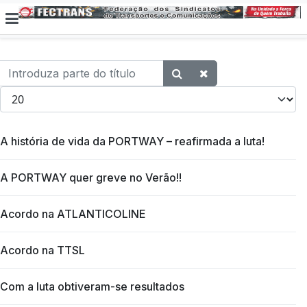
Introduza parte do título
Qtd. a exibir
A história de vida da PORTWAY – reafirmada a luta!
A PORTWAY quer greve no Verão!!
Acordo na ATLANTICOLINE
Acordo na TTSL
Com a luta obtiveram-se resultados