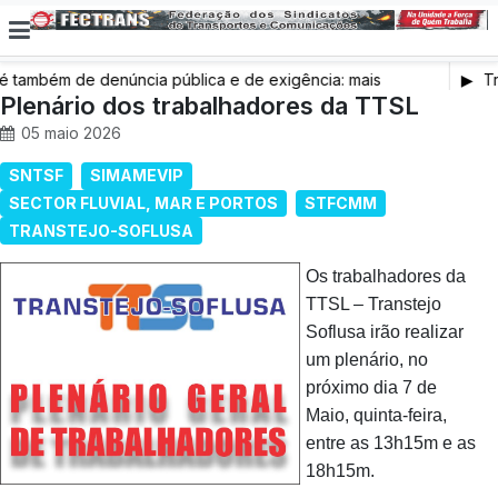
também de denúncia pública e de exigência: mais
Tr
s de saúde, mais condições de trabalho e mais SNS
Plenário dos trabalhadores da TTSL
05 maio 2026
SNTSF
SIMAMEVIP
SECTOR FLUVIAL, MAR E PORTOS
STFCMM
TRANSTEJO-SOFLUSA
Os trabalhadores da
TTSL – Transtejo
Soflusa irão realizar
um plenário, no
próximo dia 7 de
Maio, quinta-feira,
entre as 13h15m e as
18h15m.