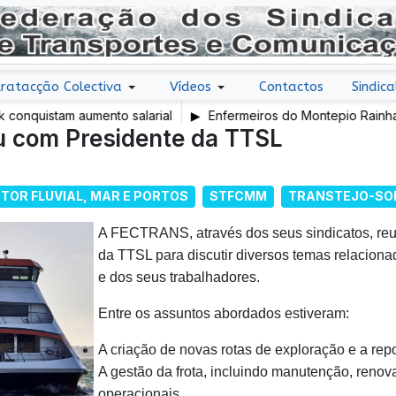
ratacção Colectiva
Vídeos
Contactos
Sindica
quistam aumento salarial
Enfermeiros do Montepio Rainha Do
 com Presidente da TTSL
em Greve
TOR FLUVIAL, MAR E PORTOS
STFCMM
TRANSTEJO-SO
A FECTRANS, através dos seus sindicatos, reu
da TTSL para discutir diversos temas relacion
e dos seus trabalhadores.
Entre os assuntos abordados estiveram:
A criação de novas rotas de exploração e a repo
A gestão da frota, incluindo manutenção, reno
operacionais