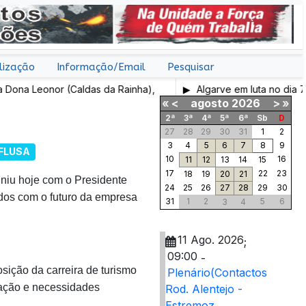
lização
Informação/Email
Pesquisar
na Leonor (Caldas da Rainha),
Algarve em luta no dia 7 de
«
<
agosto
2026
>
»
2ª
3ª
4ª
5ª
6ª
Sb
D
27
28
29
30
31
1
2
3
4
5
6
7
8
9
FLUSA
10
16
11
12
13
14
15
17
22
23
18
19
20
21
niu hoje com o Presidente
24
25
26
27
28
29
30
ados com o futuro da empresa
31
1
2
5
6
3
4
11 Ago. 2026
;
09:00
-
sição da carreira de turismo
Plenário(Contactos
vação e necessidades
Rod. Alentejo -
Estremoz