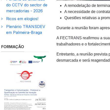
do CCTV do sector de
A remodelação de terminai
mercadorias - 2026
A necessidade de contrat
Questões relativas a prom
Ricos em elogios!
Plenário TRANSDEV
Durante a reunião foram apres
em Palmeira-Braga
A FECTRANS reafirmou a sua to
trabalhadores e o fortalecimen
FORMAÇÃO
Entretanto, a reunião prevista 
desmarcada e será reagendada 