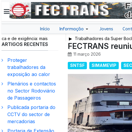
Início
Informação
Jovens
Cont
 de exigência: mais
Trabalhadores da Super Bock con
ARTIGOS RECENTES
trabalho e mais SNS
FECTRANS reuniu
11 março 2026
Proteger
SNTSF
SIMAMEVIP
SEC
trabalhadores da
exposição ao calor
Plenários e contactos
no Sector Rodoviário
de Passageiros
Publicada portaria do
CCTV do sector de
mercadorias
Portaria de Extensão