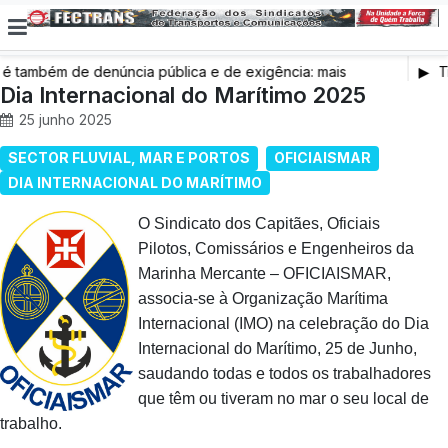
também de denúncia pública e de exigência: mais
Tr
s de saúde, mais condições de trabalho e mais SNS
Dia Internacional do Marítimo 2025
25 junho 2025
SECTOR FLUVIAL, MAR E PORTOS
OFICIAISMAR
DIA INTERNACIONAL DO MARÍTIMO
O Sindicato dos Capitães, Oficiais
Pilotos, Comissários e Engenheiros da
Marinha Mercante – OFICIAISMAR,
associa-se à Organização Marítima
Internacional (IMO) na celebração do Dia
Internacional do Marítimo, 25 de Junho,
saudando todas e todos os trabalhadores
que têm ou tiveram no mar o seu local de
trabalho.