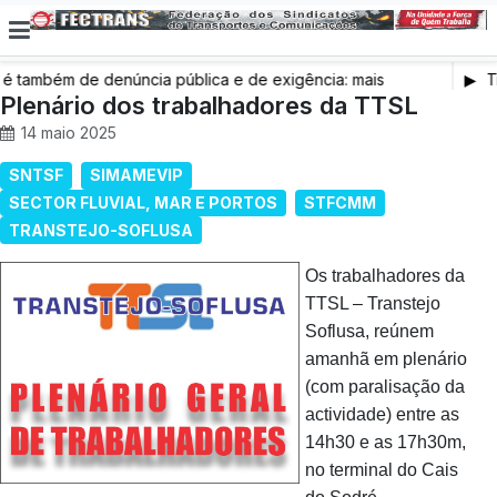
também de denúncia pública e de exigência: mais
Tr
s de saúde, mais condições de trabalho e mais SNS
Plenário dos trabalhadores da TTSL
14 maio 2025
SNTSF
SIMAMEVIP
SECTOR FLUVIAL, MAR E PORTOS
STFCMM
TRANSTEJO-SOFLUSA
Os trabalhadores da
TTSL – Transtejo
Soflusa, reúnem
amanhã em plenário
(com paralisação da
actividade) entre as
14h30 e as 17h30m,
no terminal do Cais