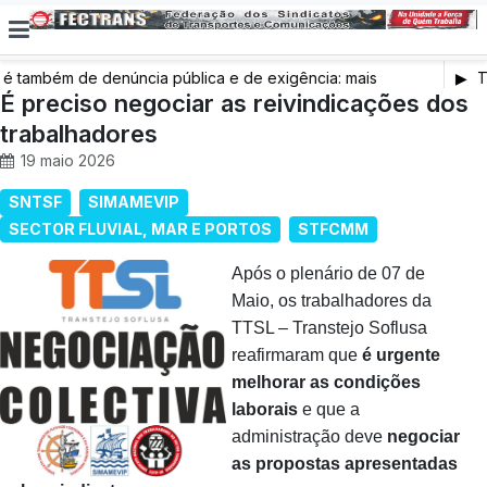
também de denúncia pública e de exigência: mais
Tr
s de saúde, mais condições de trabalho e mais SNS
É preciso negociar as reivindicações dos
trabalhadores
19 maio 2026
SNTSF
SIMAMEVIP
SECTOR FLUVIAL, MAR E PORTOS
STFCMM
Após o plenário de 07 de
Maio, os trabalhadores da
TTSL – Transtejo Soflusa
reafirmaram que
é urgente
melhorar as condições
laborais
e que a
administração deve
negociar
as propostas apresentadas