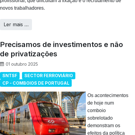
profissional, que dificultam a fixação e o recrutamento de
novos trabalhadores.
Ler mais …
Precisamos de investimentos e não
de privatizações
01 outubro 2025
SNTSF
SECTOR FERROVIÁRIO
CP - COMBOIOS DE PORTUGAL
Os acontecimentos
de hoje num
comboio
sobrelotado
demonstram os
efeitos da política