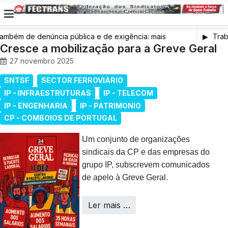
ém de denúncia pública e de exigência: mais
Trabal
 saúde, mais condições de trabalho e mais SNS
Cresce a mobilização para a Greve Geral
27 novembro 2025
SNTSF
SECTOR FERROVIÁRIO
IP - INFRAESTRUTURAS
IP - TELECOM
IP - ENGENHARIA
IP - PATRIMONIO
CP - COMBOIOS DE PORTUGAL
Um conjunto de organizações
sindicais da CP e das empresas do
grupo IP, subscrevem comunicados
de apelo à Greve Geral.
Ler mais …