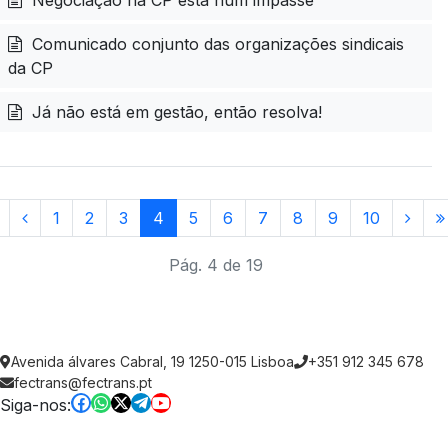
Negociação na CP está num impasse
Comunicado conjunto das organizações sindicais
da CP
Já não está em gestão, então resolva!
1
2
3
4
5
6
7
8
9
10
Pág. 4 de 19
Avenida álvares Cabral, 19 1250-015 Lisboa
+351 912 345 678
fectrans@fectrans.pt
Siga-nos: