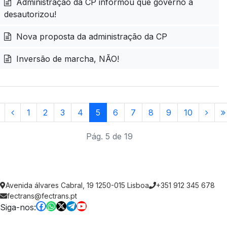
Administração da CP informou que governo a
desautorizou!
Nova proposta da administração da CP
Inversão de marcha, NÃO!
1
2
3
4
5
6
7
8
9
10
Pág. 5 de 19
Avenida álvares Cabral, 19 1250-015 Lisboa
+351 912 345 678
fectrans@fectrans.pt
Siga-nos: