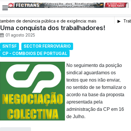
bém de denúncia pública e de exigência: mais
Traba
e saúde, mais condições de trabalho e mais SNS
Uma conquista dos trabalhadores!
01 agosto 2025
SNTSF
SECTOR FERROVIÁRIO
CP - COMBOIOS DE PORTUGAL
No seguimento da posição
sindical aguardamos os
textos que nos irão enviar,
no sentido de se formalizar o
acordo na base da proposta
apresentada pela
administração da CP em 16
de Julho.