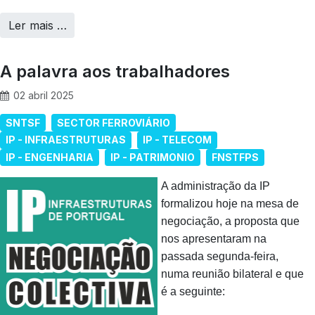
Ler mais …
A palavra aos trabalhadores
02 abril 2025
SNTSF
SECTOR FERROVIÁRIO
IP - INFRAESTRUTURAS
IP - TELECOM
IP - ENGENHARIA
IP - PATRIMONIO
FNSTFPS
A administração da IP
formalizou hoje na mesa de
negociação, a proposta que
nos apresentaram na
passada segunda-feira,
numa reunião bilateral e que
é a seguinte: