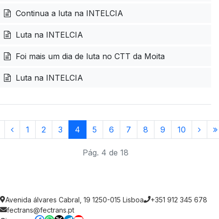
Continua a luta na INTELCIA
Luta na INTELCIA
Foi mais um dia de luta no CTT da Moita
Luta na INTELCIA
1
2
3
4
5
6
7
8
9
10
Pág. 4 de 18
Avenida álvares Cabral, 19 1250-015 Lisboa
+351 912 345 678
fectrans@fectrans.pt