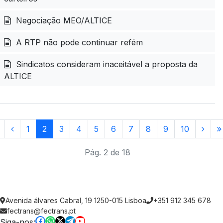
Negociação MEO/ALTICE
A RTP não pode continuar refém
Sindicatos consideram inaceitável a proposta da
ALTICE
1
2
3
4
5
6
7
8
9
10
Pág. 2 de 18
Avenida álvares Cabral, 19 1250-015 Lisboa
+351 912 345 678
fectrans@fectrans.pt
Siga-nos: