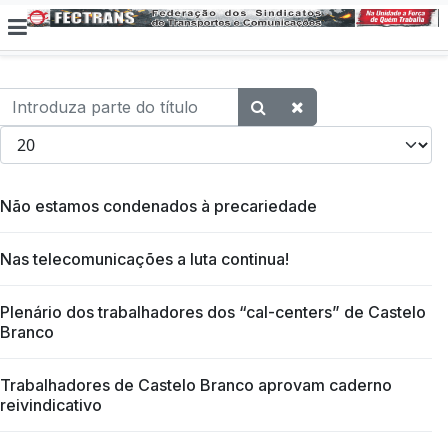
Introduza parte do título
Qtd. a exibir
Não estamos condenados à precariedade
Nas telecomunicações a luta continua!
Plenário dos trabalhadores dos “cal-centers” de Castelo
Branco
Trabalhadores de Castelo Branco aprovam caderno
reivindicativo