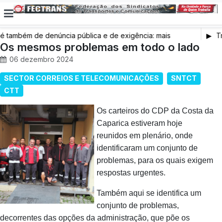
também de denúncia pública e de exigência: mais
Tr
s de saúde, mais condições de trabalho e mais SNS
Os mesmos problemas em todo o lado
06 dezembro 2024
SECTOR CORREIOS E TELECOMUNICAÇÕES
SNTCT
CTT
Os carteiros do CDP da Costa da
Caparica estiveram hoje
reunidos em plenário, onde
identificaram um conjunto de
problemas, para os quais exigem
respostas urgentes.
Também aqui se identifica um
conjunto de problemas,
decorrentes das opções da administração, que põe os