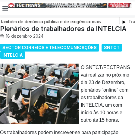
ambém de denúncia pública e de exigência: mais
Tra
 de saúde, mais condições de trabalho e mais SNS
Plenários de trabalhadores da INTELCIA
18 dezembro 2024
SECTOR CORREIOS E TELECOMUNICAÇÕES
SNTCT
INTELCIA
O SNTCT/FECTRANS
vai realizar no próximo
dia 23 de Dezembro,
plenários “online” com
os trabalhadores da
INTELCIA, um com
início às 10 horas e
outro às 15 horas.
Os trabalhadores podem inscrever-se para participação,