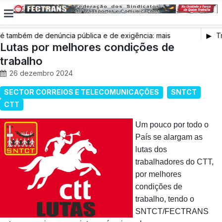
também de denúncia pública e de exigência: mais
Tr
s de saúde, mais condições de trabalho e mais SNS
Lutas por melhores condições de
trabalho
26 dezembro 2024
SECTOR CORREIOS E TELECOMUNICAÇÕES
SNTCT
CTT
Um pouco por todo o
País se alargam as
lutas dos
trabalhadores do CTT,
por melhores
condições de
trabalho, tendo o
SNTCT/FECTRANS