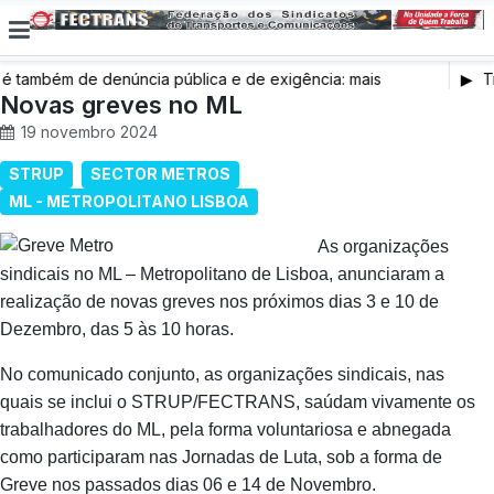
também de denúncia pública e de exigência: mais
Tr
s de saúde, mais condições de trabalho e mais SNS
Novas greves no ML
19 novembro 2024
STRUP
SECTOR METROS
ML - METROPOLITANO LISBOA
As organizações
sindicais no ML – Metropolitano de Lisboa, anunciaram a
realização de novas greves nos próximos dias 3 e 10 de
Dezembro, das 5 às 10 horas.
No comunicado conjunto, as organizações sindicais, nas
quais se inclui o STRUP/FECTRANS, saúdam vivamente os
trabalhadores do ML, pela forma voluntariosa e abnegada
como participaram nas Jornadas de Luta, sob a forma de
Greve nos passados dias 06 e 14 de Novembro.