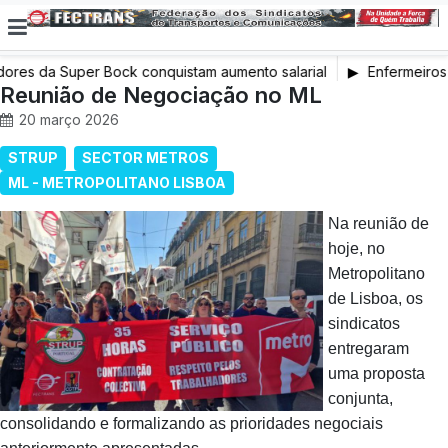
ores da Super Bock conquistam aumento salarial
Enfermeiros 
Reunião de Negociação no ML
em Greve
20 março 2026
STRUP
SECTOR METROS
ML - METROPOLITANO LISBOA
Na reunião de
hoje, no
Metropolitano
de Lisboa, os
sindicatos
entregaram
uma proposta
conjunta,
consolidando e formalizando as prioridades negociais