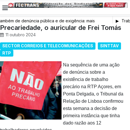
ém de denúncia pública e de exigência: mais
Trabal
 saúde, mais condições de trabalho e mais SNS
Precariedade, o auricular de Frei Tomás
11 outubro 2024
SECTOR CORREIOS E TELECOMUNICAÇÕES
SINTTAV
RTP
Na sequência de uma ação
de denúncia sobre a
existência de trabalho
precário na RTP Açores, em
Ponta Delgada, o Tribunal da
Relação de Lisboa confirmou
esta semana a decisão de
primeira instância que tinha
dado razão aos 12