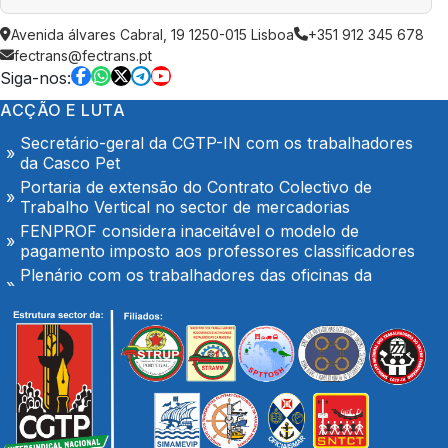
Tribunal Administrativo aceita Providência Cautelar
Avenida álvares Cabral, 19 1250-015 Lisboa
+351 912 345 678
do STML
fectrans@fectrans.pt
Pressão sobre docentes para alteração de férias é
Siga-nos:
inaceitável e exige intervenção da IGEC
ACÇÃO E LUTA
O Hospital de Seia é nosso e é público!
Secretário-geral da CGTP-IN com os trabalhadores
da Casco Pet
Portaria de extensão do Contrato Colectivo de
Trabalho Vertical no sector de mercadorias
FENPROF considera inaceitável o modelo de
pagamento imposto aos professores classificadores
Plenário com os trabalhadores das oficinas da
TRANSDEV em Palmeiro
Docentes classificadores não podem ser obrigados a
alterar férias para suprir falhas do Ministério
No SNS mantém-se o garrote financeiro das
Unidades Locais de Saúde
Ministro das Finanças anuncia a possibilidade do
aumento de impostos ou congelamento de salários
para cumprir meta da NATO