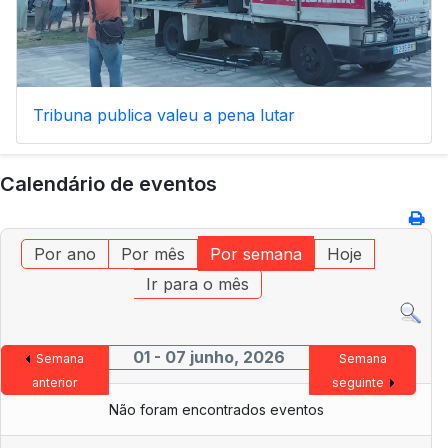
Tribuna publica valeu a pena lutar
Calendário de eventos
Por ano
Por mês
Por semana
Hoje
Ir para o mês
01 - 07 junho, 2026
Semana
Semana
anterior
seguinte
Não foram encontrados eventos