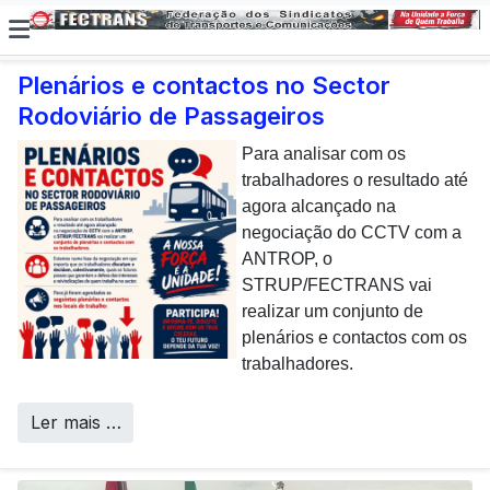
Plenários e contactos no Sector
Rodoviário de Passageiros
E não posso […] deixar de
dar uma nota de
Para analisar com os
agradecimento aos
trabalhadores o resultado até
colaboradores da CP que,
agora alcançado na
todos os dias, enfrentam com
negociação do CCTV com a
sucesso os desafios
ANTROP, o
Call Centers
operacionais de manutenção
STRUP/FECTRANS vai
inerentes a uma frota tão
realizar um conjunto de
envelhecida.
plenários e contactos com os
trabalhadores.
Ler mais …