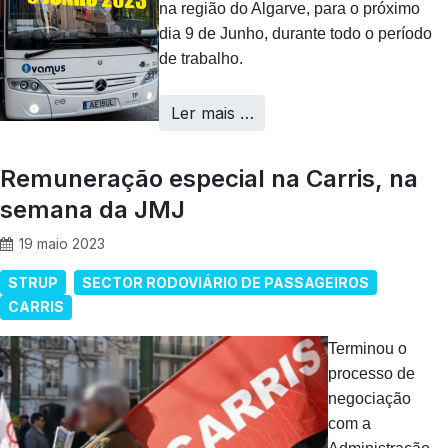
na região do Algarve, para o próximo
dia 9 de Junho, durante todo o período
de trabalho.
Ler mais …
Remuneração especial na Carris, na
semana da JMJ
19 maio 2023
STRUP
SECTOR RODOVIÁRIO DE PASSAGEIROS
CARRIS
Terminou o
processo de
negociação
com a