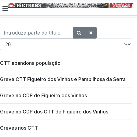
Introduza parte do título
Qtd. a exibir
CTT abandona população
Greve CTT Figueiró dos Vinhos e Pampilhosa da Serra
Greve no CDP de Figueiró dos Vinhos
Greve no CDP dos CTT de Figueiró dos Vinhos
Greves nos CTT