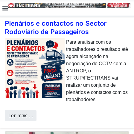
Plenários e contactos no Sector
Rodoviário de Passageiros
E não posso […] deixar de
dar uma nota de
Para analisar com os
agradecimento aos
trabalhadores o resultado até
colaboradores da CP que,
agora alcançado na
todos os dias, enfrentam com
negociação do CCTV com a
sucesso os desafios
ANTROP, o
Call Centers
operacionais de manutenção
STRUP/FECTRANS vai
inerentes a uma frota tão
realizar um conjunto de
envelhecida.
plenários e contactos com os
trabalhadores.
Ler mais …