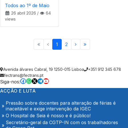
Todos ao 1º de Maio
26 abril 2026
/
64
views
1
2
Trabalhadores da Super Bock conquistam aumento
salarial
Enfermeiros do Montepio Rainha Dona Leonor
Avenida álvares Cabral, 19 1250-015 Lisboa
+351 912 345 678
(Caldas da Rainha), em Greve
fectrans@fectrans.pt
Algarve em luta no dia 7 de Agosto
Siga-nos:
Tribunal Administrativo aceita Providência Cautelar
ACÇÃO E LUTA
do STML
Pressão sobre docentes para alteração de férias é
inaceitável e exige intervenção da IGEC
O Hospital de Seia é nosso e é público!
Secretário-geral da CGTP-IN com os trabalhadores
da Casco Pet